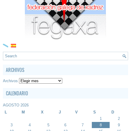
ARCHIVOS
Archivos
CALENDARIO
AGOSTO 2026
L
M
X
J
V
S
D
1
2
3
4
5
6
7
8
9