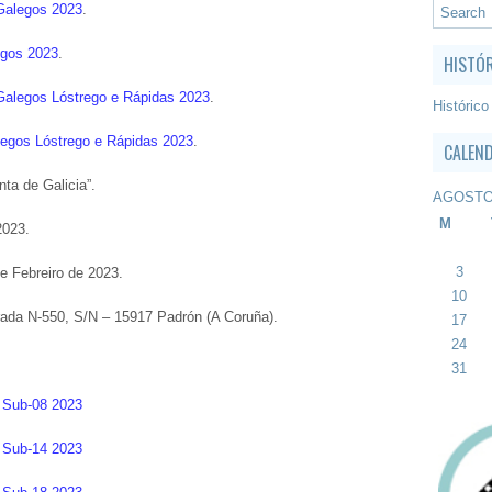
Galegos 2023
.
egos 2023
.
HISTÓ
Galegos Lóstrego e Rápidas 2023
.
Histórico
legos Lóstrego e Rápidas 2023
.
CALEN
ta de Galicia”.
AGOSTO
M
2023.
3
e Febreiro de 2023.
10
trada N-550, S/N – 15917 Padrón (A Coruña).
17
24
31
o Sub-08 2023
o Sub-14 2023