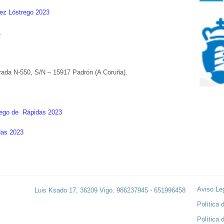
ez Lóstrego 2023
.
trada N-550, S/N – 15917 Padrón (A Coruña).
alego de Rápidas 2023
das 2023
Aviso Le
Luis Ksado 17, 36209 Vigo. 986237945 - 651996458
Política 
Política 