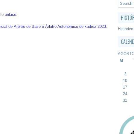
ste
enlace
.
HISTÓ
ncial de Árbitro de Base e Árbitro Autonómico de xadrez 2023
.
Histórico
CALEN
AGOSTO
M
3
10
17
24
31