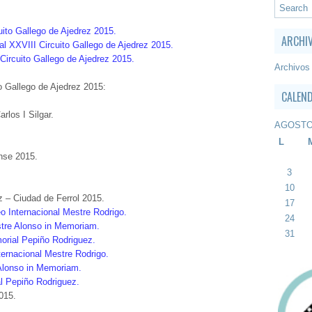
uito Gallego de Ajedrez 2015.
ARCHI
al XXVIII Circuito Gallego de Ajedrez 2015.
 Circuito Gallego de Ajedrez 2015.
Archivos
to Gallego de Ajedrez 2015:
CALEN
rlos I Silgar.
AGOSTO
L
nse 2015.
3
10
z – Ciudad de Ferrol 2015.
17
o Internacional Mestre Rodrigo.
24
stre Alonso in Memoriam.
31
orial Pepiño Rodriguez.
nternacional Mestre Rodrigo.
 Alonso in Memoriam.
al Pepiño Rodriguez.
015.