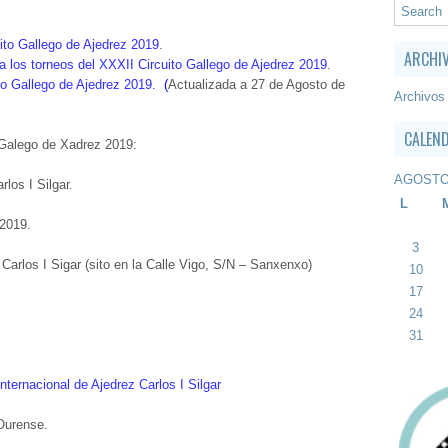
ito Gallego de Ajedrez 2019
.
ARCHI
a los torneos del XXXII Circuito Gallego de Ajedrez 2019
.
to Gallego de Ajedrez 2019.
(
Actualizada a 27 de Agosto de
Archivos
CALEN
 Galego de Xadrez 2019:
AGOSTO
rlos I Silgar.
L
 2019.
3
 Carlos I Sigar (sito en la Calle Vigo, S/N – Sanxenxo)
10
17
24
31
Internacional de Ajedrez Carlos I Silgar
Ourense.