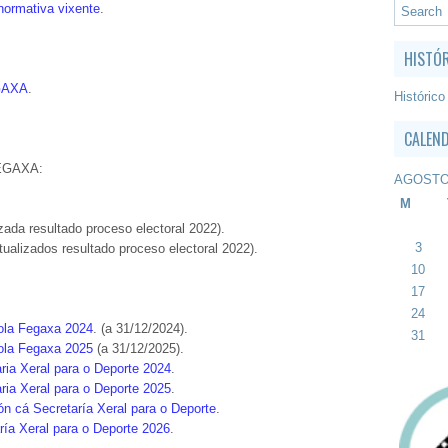
ormativa vixente
.
HISTÓ
EGAXA
.
Histórico
CALEN
FEGAXA:
AGOSTO
M
zada resultado proceso electoral 2022).
3
tualizados resultado proceso electoral 2022).
10
17
24
ola Fegaxa 2024
. (a 31/12/2024).
31
ola Fegaxa 2025
(a 31/12/2025).
ria Xeral para o Deporte 2024
.
ria Xeral para o Deporte 2025
.
n cá Secretaría Xeral para o Deporte
.
ría Xeral para o Deporte 2026
.