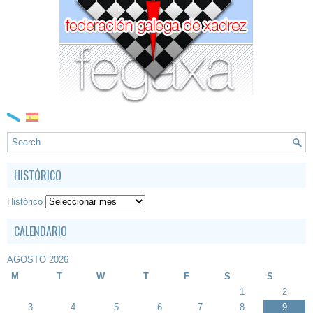
HISTÓRICO
Histórico
CALENDARIO
AGOSTO 2026
M
T
W
T
F
S
S
1
2
3
4
5
6
7
8
9