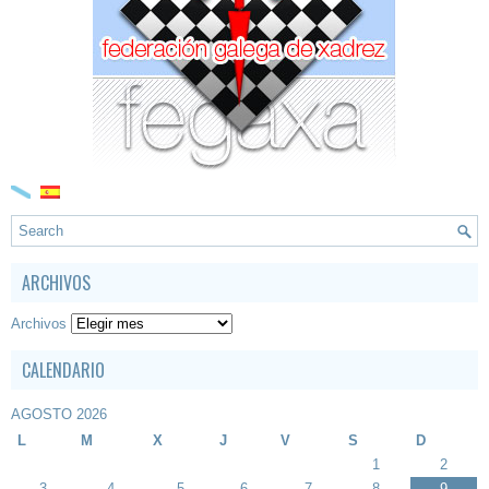
ARCHIVOS
Archivos
CALENDARIO
AGOSTO 2026
L
M
X
J
V
S
D
1
2
3
4
5
6
7
8
9