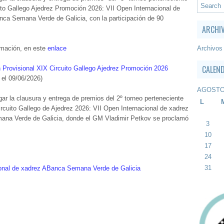
ito Gallego Ajedrez Promoción 2026: VII Open Internacional de
ca Semana Verde de Galicia, con la participación de 90
ARCHI
Archivos
rmación, en este
enlace
CALEN
n Provisional XIX Circuito Gallego Ajedrez Promoción 2026
 el 09/06/2026)
AGOSTO
gar la clausura y entrega de premios del 2º torneo perteneciente
L
rcuito Gallego de Ajedrez 2026: VII Open Internacional de xadrez
na Verde de Galicia, donde el GM Vladimir Petkov se proclamó
3
10
17
24
31
cional de xadrez ABanca Semana Verde de Galicia