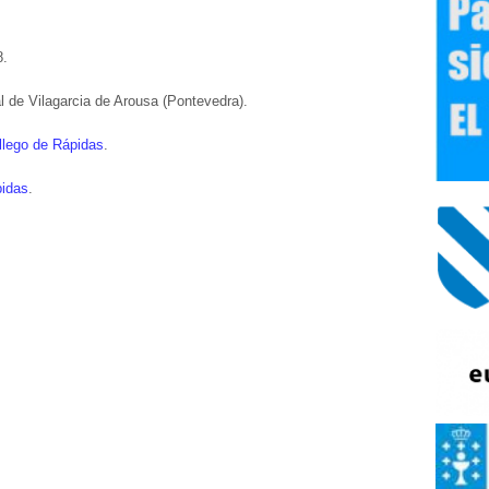
8.
de Vilagarcia de Arousa (Pontevedra).
llego de Rápidas
.
pidas
.