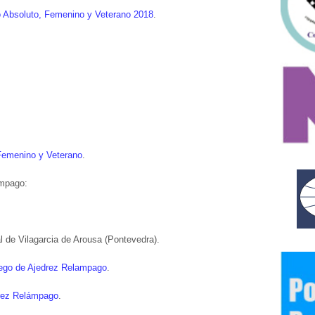
o Absoluto, Femenino y Veterano 2018
.
Femenino y Veterano
.
ampago:
de Vilagarcia de Arousa (Pontevedra).
lego de Ajedrez Relampago
.
rez Relámpago
.