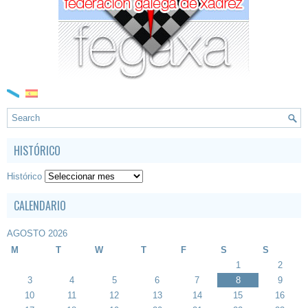
HISTÓRICO
Histórico
CALENDARIO
AGOSTO 2026
M
T
W
T
F
S
S
1
2
3
4
5
6
7
8
9
10
11
12
13
14
15
16