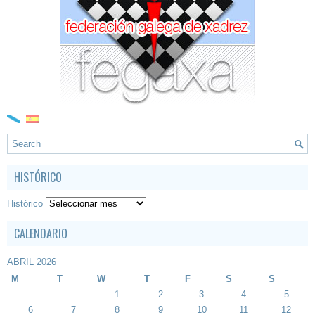
HISTÓRICO
Histórico
CALENDARIO
ABRIL 2026
M
T
W
T
F
S
S
1
2
3
4
5
6
7
8
9
10
11
12